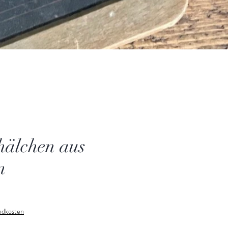
chälchen aus
n
andkosten