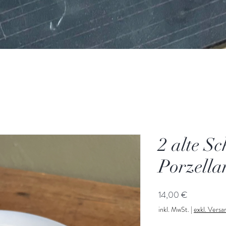
2 alte S
Porzella
Preis
14,00 €
inkl. MwSt.
|
exkl. Vers