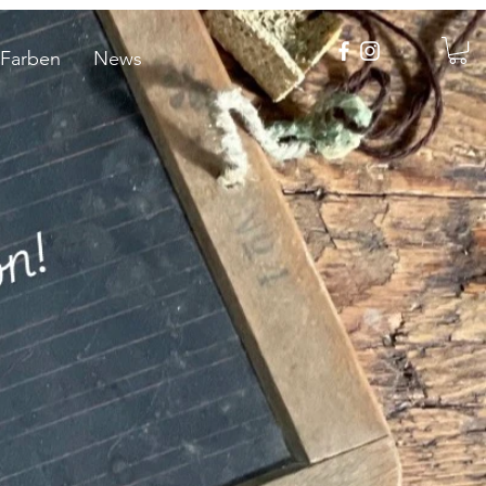
 Farben
News