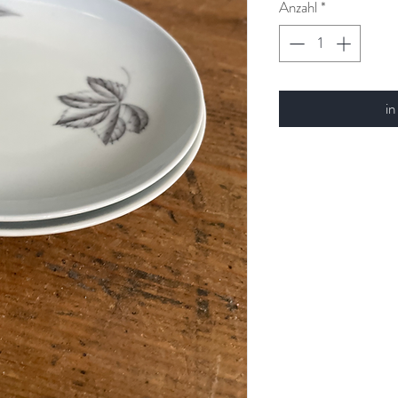
Anzahl
*
in