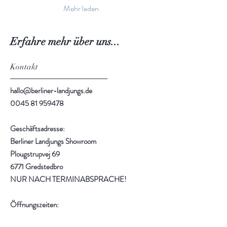
wir an Kreidefarbe lieben –
Mehr laden
Tiefe, Ruhe und eine
unglaublich edle Ausstrahlung.
Was macht Smoke so
Erfahre mehr über uns...
besonders? „Smoke“ ist ein
kühles, sanftes Grau mit
geheimnisvoller...
Kontakt
hallo@berliner-landjungs.de
0045 81 959478
Geschäftsadresse:
Berliner Landjungs Showroom
Plougstrupvej 69
6771 Gredstedbro
NUR NACH TERMINABSPRACHE!
Öffnungszeiten:
Auf Anfrage und zu festen Terminen: