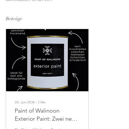
Beiträge
30. Juni 2026
∙
2
Min.
Paint of Walinoon
Exterior Paint: Zwei neue
Farbtöne für den