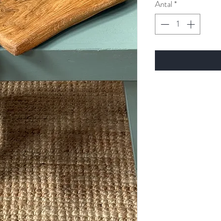
Antal
*