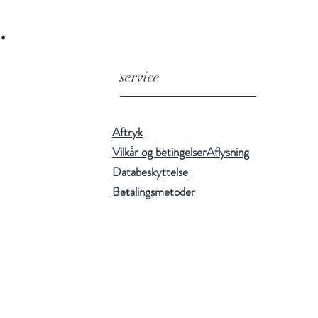
.
service
Aftryk
Vilkår og betingelser
Aflysning
Databeskyttelse
Betalingsmetoder