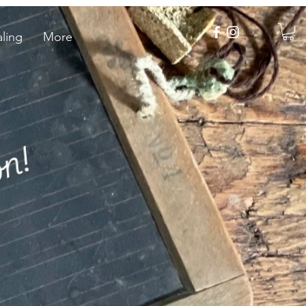
ling
More