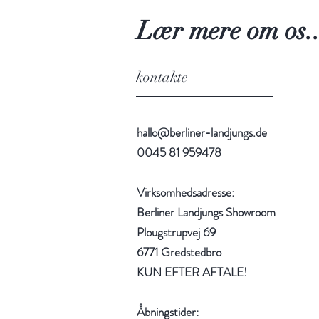
Lær mere om os..
kontakte
hallo@berliner-landjungs.de
0045 81 959478
Virksomhedsadresse:
Berliner Landjungs Showroom
Plougstrupvej 69
6771 Gredstedbro
KUN EFTER AFTALE!
Åbningstider: