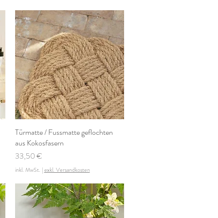
Türmatte / Fussmatte geflochten
Schnellansicht
aus Kokosfasern
Preis
33,50 €
inkl. MwSt.
|
exkl. Versandkosten