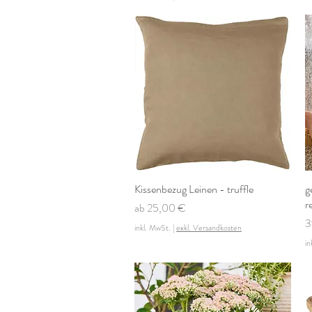
Kissenbezug Leinen - truffle
Schnellansicht
g
r
Sale-Preis
ab
25,00 €
P
3
inkl. MwSt.
|
exkl. Versandkosten
in