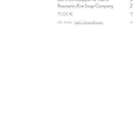
Rosmarin Ærø Soap Company
Z
Preis
P
19,00 €
1
inkl. MwSt.
|
exkl. Versandkosten
in