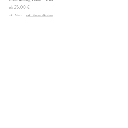
Sale-Preis
ab
25,00 €
inkl. MwSt.
|
exkl. Versandkosten