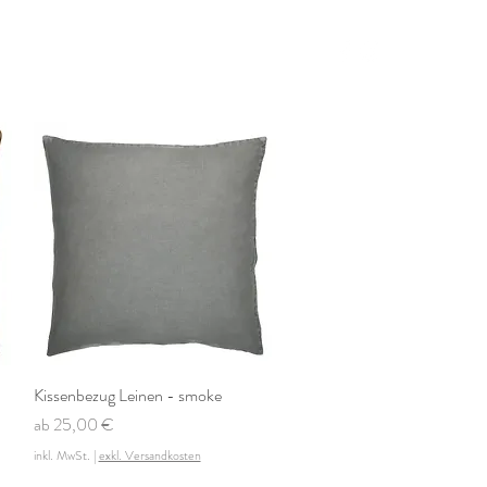
 Farben
News
Kissenbezug Leinen - smoke
Schnellansicht
Sale-Preis
ab
25,00 €
inkl. MwSt.
|
exkl. Versandkosten