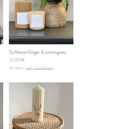
Duftkerze Ginger & Lemongrass
Schnellansicht
Preis
27,00 €
inkl. MwSt.
|
exkl. Versandkosten