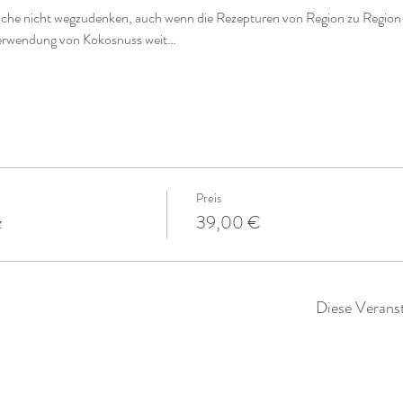
üche nicht wegzudenken, auch wenn die Rezepturen von Region zu Region un
 Verwendung von Kokosnuss weit…
Preis
z
39,00 €
Diese Veranst