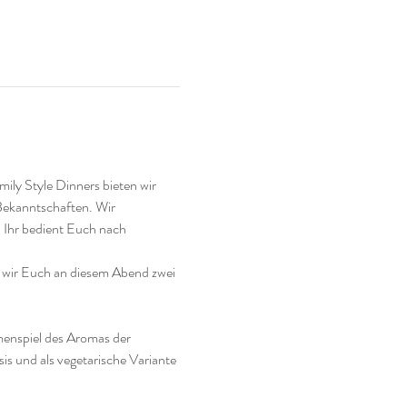
ly Style Dinners bieten wir 
ekanntschaften. Wir 
d Ihr bedient Euch nach 
n wir Euch an diesem Abend zwei 
menspiel des Aromas der 
s und als vegetarische Variante 