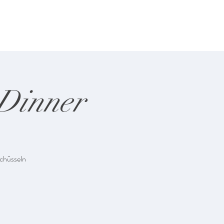
 Farben
News
 Dinner
Schüsseln