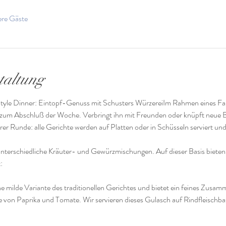
ere Gäste
taltung
tyle Dinner: Eintopf-Genuss mit Schusters WürzereiIm Rahmen eines Fami
um Abschluß der Woche. Verbringt ihn mit Freunden oder knüpft neue B
er Runde: alle Gerichte werden auf Platten oder in Schüsseln serviert un
 unterschiedliche Kräuter- und Gewürzmischungen. Auf dieser Basis biete
: 
e milde Variante des traditionellen Gerichtes und bietet ein feines Zusam
 von Paprika und Tomate. Wir servieren dieses Gulasch auf Rindfleischbasi