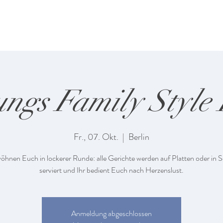
aus
Anna von Mangoldt Farben
Paint of Walinoon
ngs Family Style
Fr., 07. Okt.
  |  
Berlin
öhnen Euch in lockerer Runde: alle Gerichte werden auf Platten oder in 
serviert und Ihr bedient Euch nach Herzenslust.
Anmeldung abgeschlossen