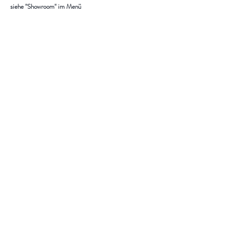
siehe "Showroom" im Menü
Service
Impressum
AGB
Widerruf
Datenschutz
Vertrag widerrufen
Zahlarten
Paint of Walinoon Händler werden
Folge uns
Facebook
Instagram