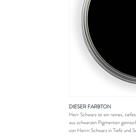
DIESER FARBTON
Herr Schwarz ist ein reines, tiefe
aus schwarzen Pigmenten gemischt
von Herrn Schwarz in Tiefe und S