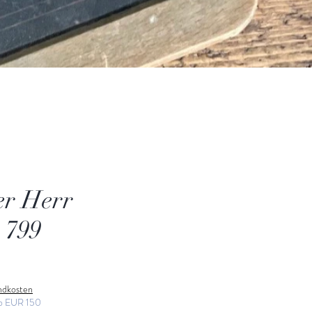
er Herr
 799
andkosten
ab EUR 150