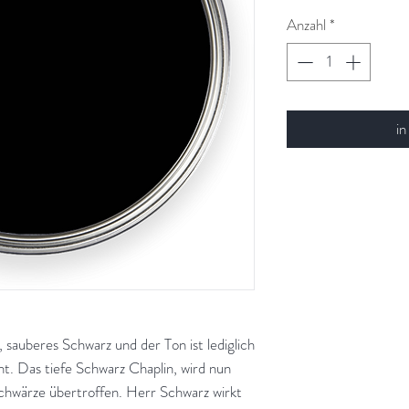
Anzahl
*
in
s, sauberes Schwarz und der Ton ist lediglich
. Das tiefe Schwarz Chaplin, wird nun
chwärze übertroffen. Herr Schwarz wirkt