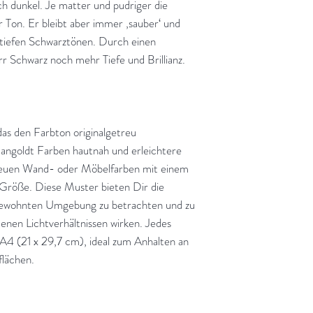
ch dunkel. Je matter und pudriger die
er Ton. Er bleibt aber immer ‚sauber‘ und
 tiefen Schwarztönen. Durch einen
 Schwarz noch mehr Tiefe und Brillianz.
s den Farbton originalgetreu
angoldt Farben hautnah und erleichtere
neuen Wand- oder Möbelfarben mit einem
röße. Diese Muster bieten Dir die
r gewohnten Umgebung zu betrachten und zu
denen Lichtverhältnissen wirken. Jedes
4 (21 x 29,7 cm), ideal zum Anhalten an
lächen.