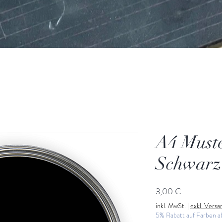
A4 Must
Schwarz
Preis
3,00 €
inkl. MwSt.
|
exkl. Vers
5% Rabatt auf Farben 