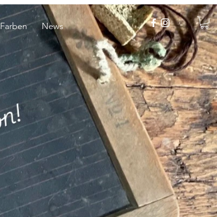
 Farben
News