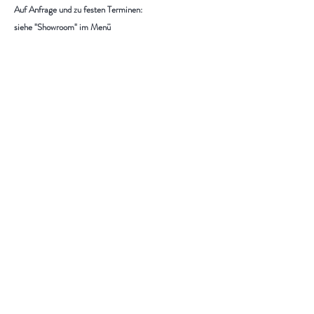
Auf Anfrage und zu festen Terminen:
siehe "Showroom" im Menü
Service
Impressum
AGB
Widerruf
Datenschutz
Vertrag widerrufen
Zahlarten
Paint of Walinoon Händler werden
Folge uns
Facebook