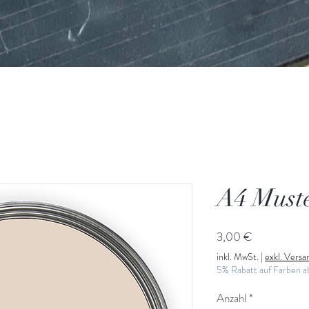
A4 Must
Preis
3,00 €
inkl. MwSt.
|
exkl. Vers
5% Rabatt auf Farben 
Anzahl
*