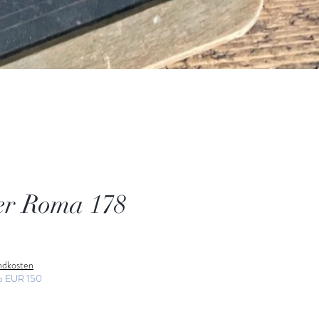
er Roma 178
andkosten
ab EUR 150