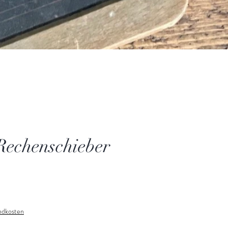
Rechenschieber
andkosten