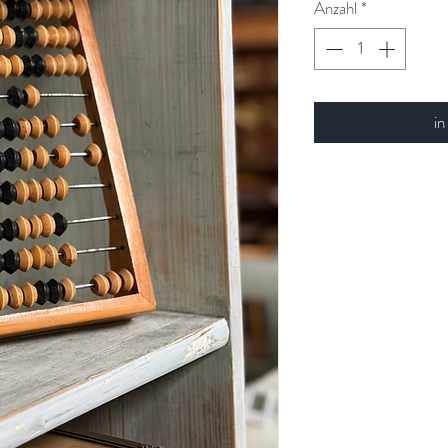
Anzahl
*
in