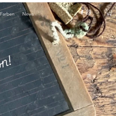
 Farben
News