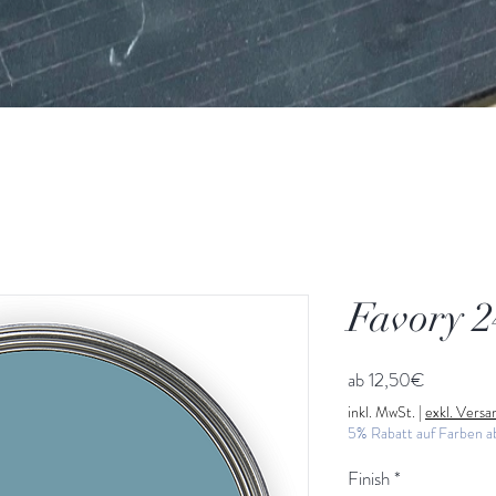
Favory 2
Sale-
ab
12,50€
Preis
inkl. MwSt.
|
exkl. Vers
5% Rabatt auf Farben 
Finish
*