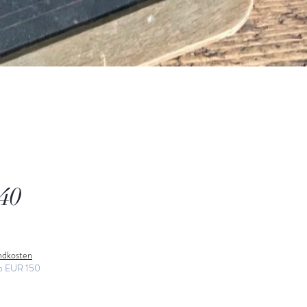
40
andkosten
ab EUR 150