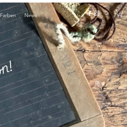
 Farben
News