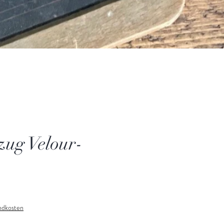
zug Velour-
andkosten