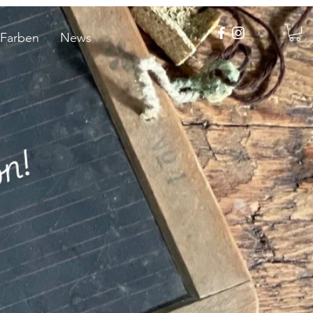
 Farben
News