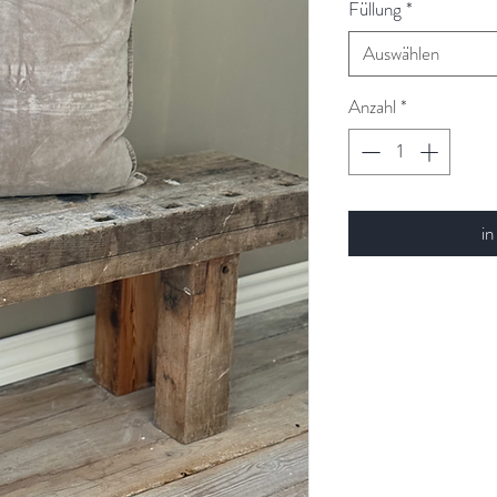
Füllung
*
Auswählen
Anzahl
*
in