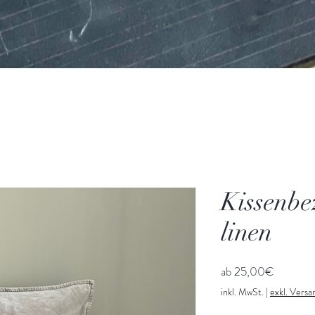
Kissenbe
linen
Sale-
ab
25,00€
Preis
inkl. MwSt.
|
exkl. Vers