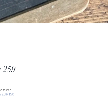
 259
andkosten
ab EUR 150