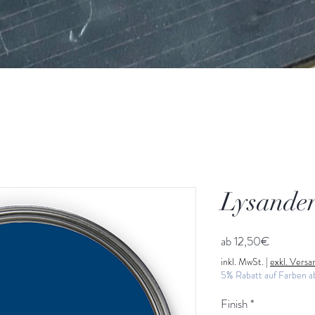
Lysander
Sale-
ab
12,50€
Preis
inkl. MwSt.
|
exkl. Vers
5% Rabatt auf Farben 
Finish
*