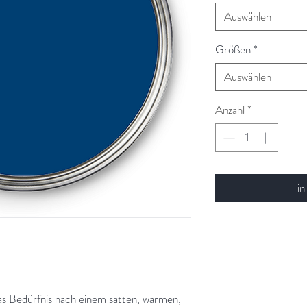
Auswählen
Größen
*
Auswählen
Anzahl
*
in
as Bedürfnis nach einem satten, warmen,