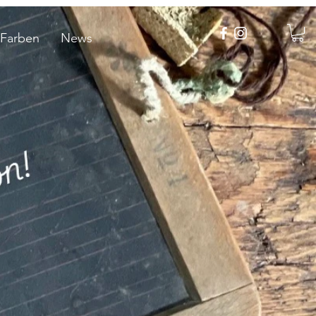
 Farben
News