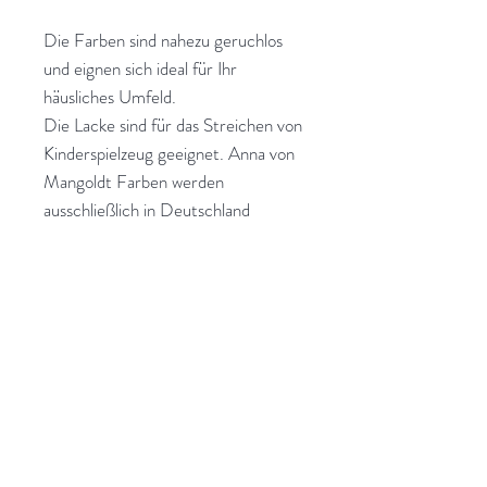
Die Farben sind nahezu geruchlos
und eignen sich ideal für Ihr
häusliches Umfeld.
Die Lacke sind für das Streichen von
Kinderspielzeug geeignet. Anna von
Mangoldt Farben werden
ausschließlich in Deutschland
hergestellt, kontrolliert und von hier
aus direkt an ihre Kunden geschickt.
Transparente Strukturen, die
Förderung lokaler Industrie, kurze
Versandwege und sinnvolle
Energienutzung sind Anna von
Mangoldt extrem wichtig.