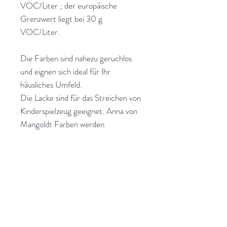
VOC/Liter ; der europäische
Grenzwert liegt bei 30 g
VOC/Liter.
Die Farben sind nahezu geruchlos
und eignen sich ideal für Ihr
häusliches Umfeld.
Die Lacke sind für das Streichen von
Kinderspielzeug geeignet. Anna von
Mangoldt Farben werden
ausschließlich in Deutschland
hergestellt, kontrolliert und von hier
aus direkt an ihre Kunden geschickt.
Transparente Strukturen, die
Förderung lokaler Industrie, kurze
Versandwege und sinnvolle