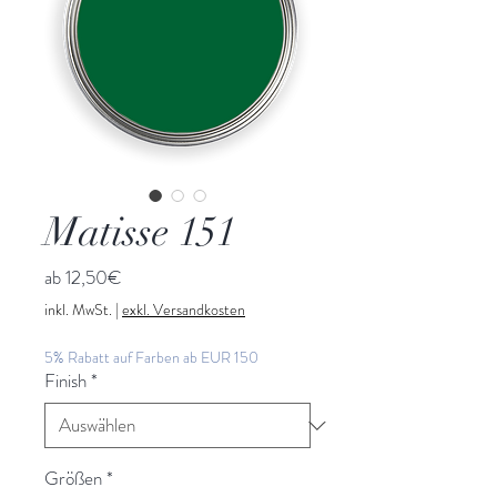
Matisse 151
Sale-
ab
12,50€
Preis
inkl. MwSt.
|
exkl. Versandkosten
5% Rabatt auf Farben ab EUR 150
Finish
*
Größen
*