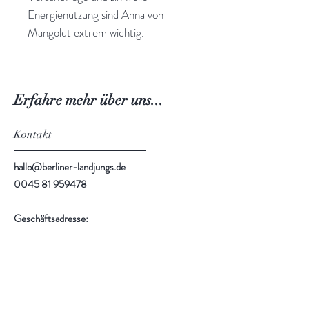
Energienutzung sind Anna von
Mangoldt extrem wichtig.
Erfahre mehr über uns...
Kontakt
hallo@berliner-landjungs.de
0045 81 959478
Geschäftsadresse:
Berliner Landjungs Showroom
Plougstrupvej 69
6771 Gredstedbro
NUR NACH TERMINABSPRACHE!