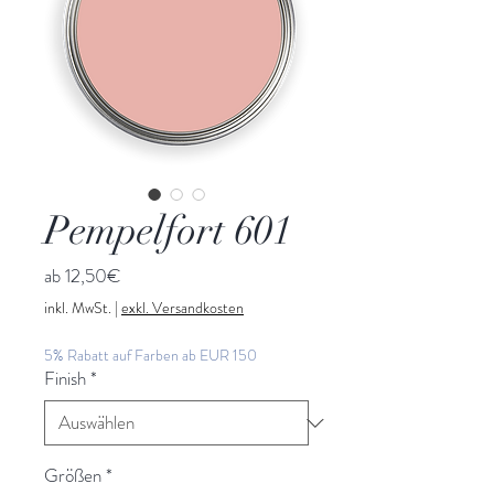
Pempelfort 601
Sale-
ab
12,50€
Preis
inkl. MwSt.
|
exkl. Versandkosten
5% Rabatt auf Farben ab EUR 150
Finish
*
Größen
*