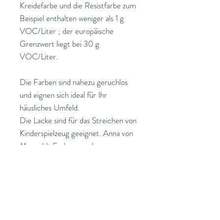
Kreidefarbe und die Resistfarbe zum
Beispiel enthalten weniger als 1 g
VOC/Liter ; der europäische
Grenzwert liegt bei 30 g
VOC/Liter.
Die Farben sind nahezu geruchlos
und eignen sich ideal für Ihr
häusliches Umfeld.
Die Lacke sind für das Streichen von
Kinderspielzeug geeignet. Anna von
Mangoldt Farben werden
ausschließlich in Deutschland
hergestellt, kontrolliert und von hier
aus direkt an ihre Kunden geschickt.
Transparente Strukturen, die