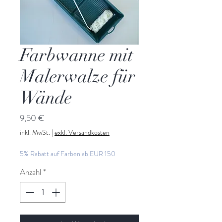
Farbwanne mit
Malerwalze für
Wände
Preis
9,50 €
inkl. MwSt.
|
exkl. Versandkosten
5% Rabatt auf Farben ab EUR 150
Anzahl
*