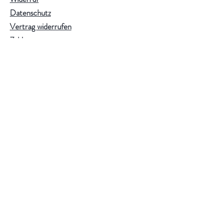
Datenschutz
Vertrag widerrufen
Zahlarten
Paint of Walinoon Händler werden
Folge uns
Facebook
Instagram
Newsletter abbonieren