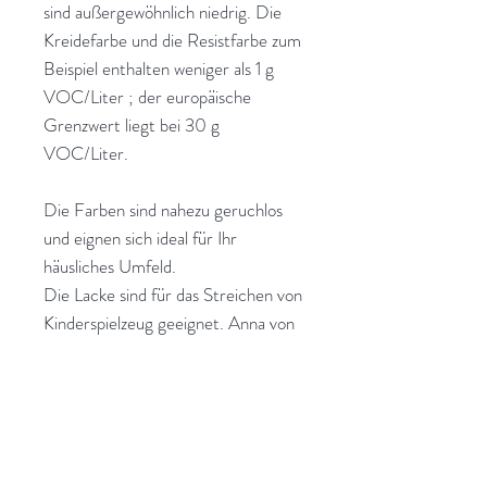
sind außergewöhnlich niedrig. Die
Kreidefarbe und die Resistfarbe zum
Beispiel enthalten weniger als 1 g
VOC/Liter ; der europäische
Grenzwert liegt bei 30 g
VOC/Liter.
Die Farben sind nahezu geruchlos
und eignen sich ideal für Ihr
häusliches Umfeld.
Die Lacke sind für das Streichen von
Kinderspielzeug geeignet. Anna von
Mangoldt Farben werden
ausschließlich in Deutschland
hergestellt, kontrolliert und von hier
aus direkt an ihre Kunden geschickt.