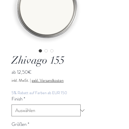
Zhivago 155
Sale-
ab
12,50€
Preis
inkl. MwSt.
|
exkl. Versandkosten
5% Rabatt auf Farben ab EUR 150
Finish
*
Größen
*