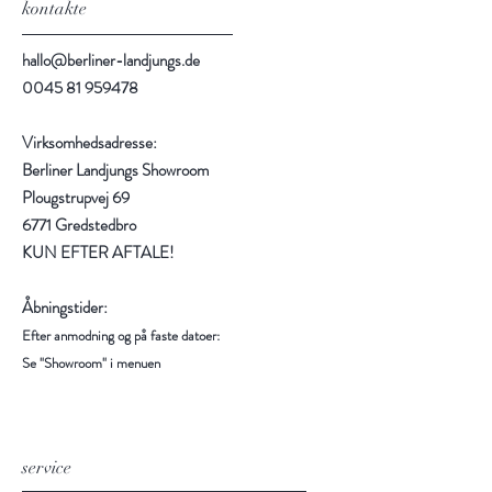
kontakte
hallo@berliner-landjungs.de
0045 81 959478
Virksomhedsadresse:
Berliner Landjungs Showroom
Plougstrupvej 69
6771 Gredstedbro
KUN EFTER AFTALE!
Åbningstider:
Efter anmodning og på faste datoer:
Se "Showroom" i menuen
service