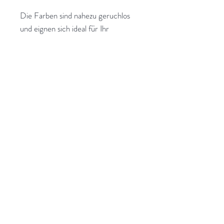
Die Farben sind nahezu geruchlos
und eignen sich ideal für Ihr
häusliches Umfeld.
Die Lacke sind für das Streichen von
Kinderspielzeug geeignet. Anna von
Mangoldt Farben werden
ausschließlich in Deutschland
hergestellt, kontrolliert und von hier
aus direkt an ihre Kunden geschickt.
Transparente Strukturen, die
Förderung lokaler Industrie, kurze
Versandwege und sinnvolle
Energienutzung sind Anna von
Mangoldt extrem wichtig.