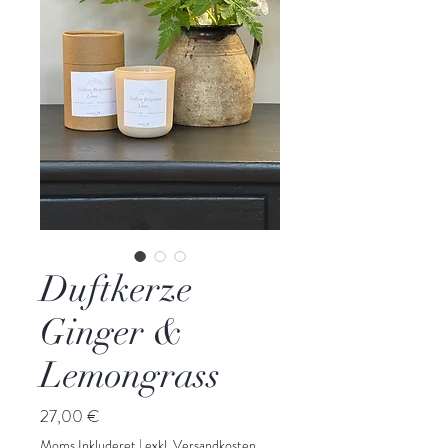
Duftkerze
Ginger &
Lemongrass
Pris
27,00 €
Moms Inkluderet
|
exkl. Versandkosten